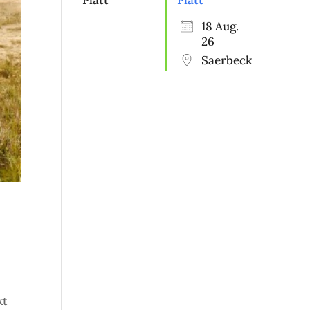
Platt“
18 Aug.
26
Saerbeck
kt