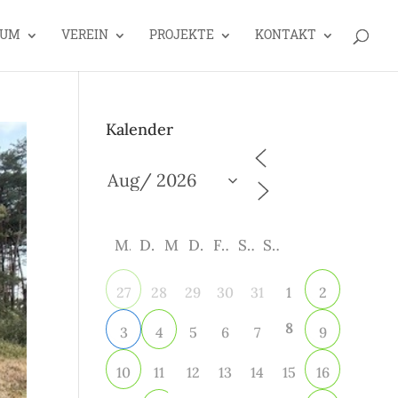
EUM
VEREIN
PROJEKTE
KONTAKT
Kalender
M
D
M
D
F
S
S
28
29
30
31
1
27
2
8
5
6
7
3
4
9
11
12
13
14
15
10
16