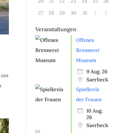
20
21
22
23
24
25
26
27
28
29
30
31
1
2
Veranstaltungen
Offenes
Brennerei
Museum
9 Aug. 26
d um
Saerbeck
m
Spielkreis
der Frauen
10 Aug.
26
Saerbeck