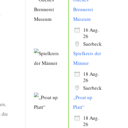
Brennerei
n
Museum
16 Aug.
26
Saerbeck
Spielkreis der
Männer
18 Aug.
26
Saerbeck
„Proat up
en,
Platt“
 die
18 Aug.
26