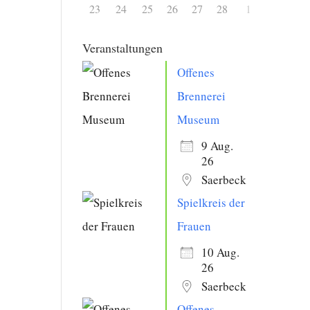
23
24
25
26
27
28
1
Veranstaltungen
Offenes
Brennerei
Museum
9 Aug.
26
Saerbeck
Spielkreis der
Frauen
10 Aug.
26
Saerbeck
Offenes