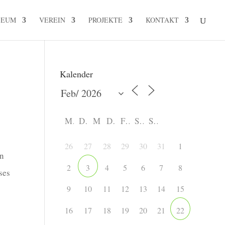
SEUM
VEREIN
PROJEKTE
KONTAKT
Kalender
M
D
M
D
F
S
S
26
27
28
29
30
31
1
en
2
4
5
6
7
8
3
ses
9
10
11
12
13
14
15
16
17
18
19
20
21
22