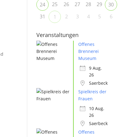
25
26
27
28
29
24
30
31
2
3
4
5
6
1
Veranstaltungen
Offenes
Brennerei
nd
Museum
9 Aug.
26
Saerbeck
Spielkreis der
Frauen
10 Aug.
26
Saerbeck
Offenes