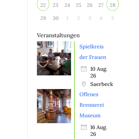
23
24
25
26
27
22
28
29
30
1
2
3
4
5
Veranstaltungen
Spielkreis
der Frauen
10 Aug.
26
Saerbeck
Offenes
Brennerei
Museum
16 Aug.
26