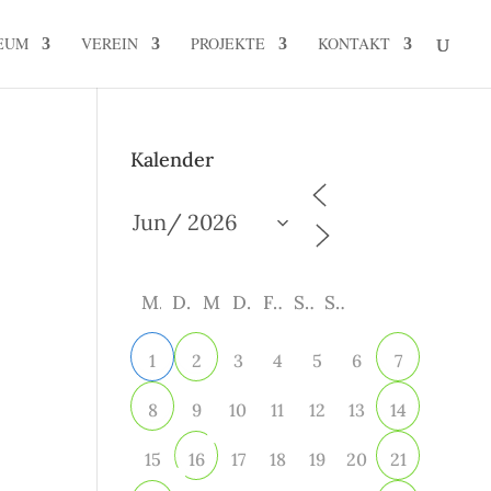
EUM
VEREIN
PROJEKTE
KONTAKT
Kalender
M
D
M
D
F
S
S
3
4
5
6
1
2
7
9
10
11
12
13
8
14
15
17
18
19
20
16
21