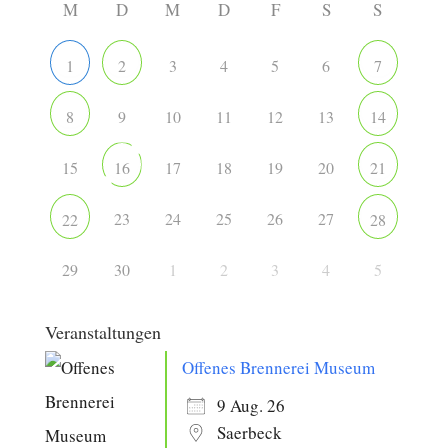
M
D
M
D
F
S
S
3
4
5
6
1
2
7
9
10
11
12
13
8
14
15
17
18
19
20
16
21
23
24
25
26
27
22
28
29
30
1
2
3
4
5
Veranstaltungen
Offenes Brennerei Museum
9 Aug. 26
Saerbeck