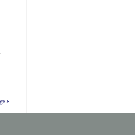
s
ge »