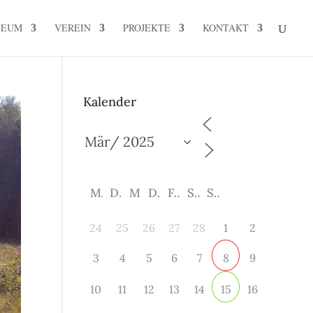
SEUM
VEREIN
PROJEKTE
KONTAKT
Kalender
M
D
M
D
F
S
S
24
25
26
27
28
1
2
3
4
5
6
7
9
8
10
11
12
13
14
16
15