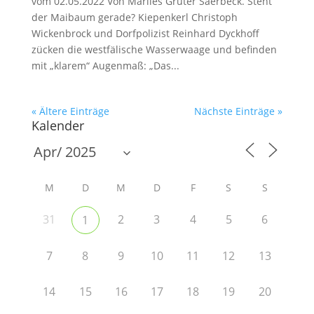
vom 02.05.2022 Von Marlies Grüter Saerbeck. Steht
der Maibaum gerade? Kiepenkerl Christoph
Wickenbrock und Dorfpolizist Reinhard Dyckhoff
zücken die westfälische Wasserwaage und befinden
mit „klarem“ Augenmaß: „Das...
« Ältere Einträge
Nächste Einträge »
Kalender
M
D
M
D
F
S
S
31
2
3
4
5
6
1
7
8
9
10
11
12
13
14
15
16
17
18
19
20